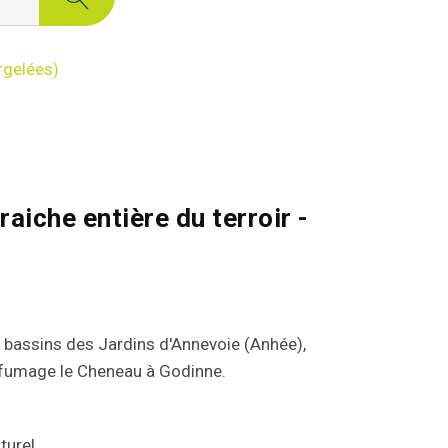
urgelées)
raiche entière du terroir -
es bassins des Jardins d'Annevoie (Anhée),
de fumage le Cheneau à Godinne.
turel