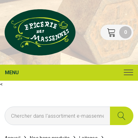
0
MENU
<
Chercher dans l'assortiment e-massennes