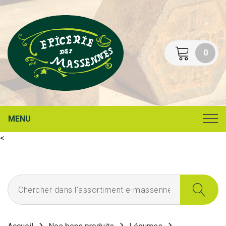
0
MENU
<
Chercher dans l'assortiment e-massennes