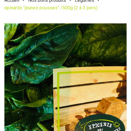
Accueil
Nos bons produits
Légumes
épinards "jeunes pousses" /500g (2 à 3 pers)