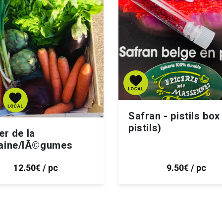
Safran - pistils box
pistils)
er de la
aine/lÃ©gumes
12.50€ / pc
9.50€ / pc