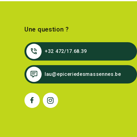
Une question ?
+32 472/17.68.39
lau@epiceriedesmassennes.be