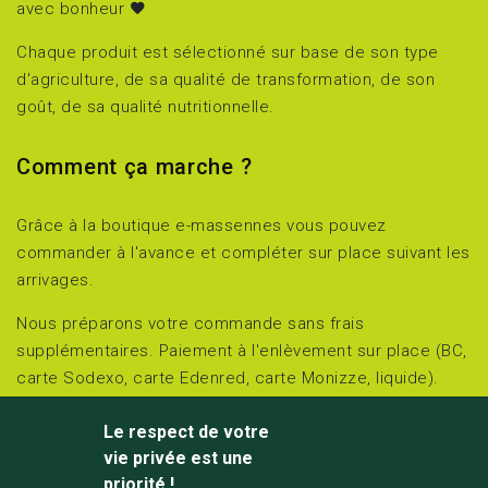
avec bonheur
Chaque produit est sélectionné sur base de son type
d'agriculture, de sa qualité de transformation, de son
goût, de sa qualité nutritionnelle.
Comment ça marche ?
Grâce à la boutique e-massennes vous pouvez
commander à l'avance et compléter sur place suivant les
arrivages.
Nous préparons votre commande sans frais
supplémentaires. Paiement à l'enlèvement sur place (BC,
carte Sodexo, carte Edenred, carte Monizze, liquide).
Retirez et réglez sur place le jour choisi :
Le respect de votre
jeudi et vendredi de 15h00 à 18h00 et
vie privée est une
samedi de 10h00 à 18h00.
priorité !