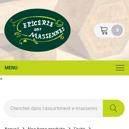
0
MENU
<
Chercher dans l'assortiment e-massennes