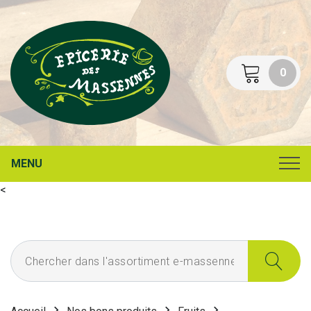
0
MENU
<
Chercher dans l'assortiment e-massennes