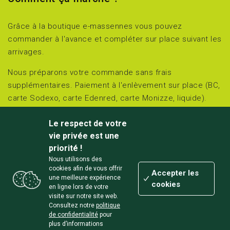
Grâce à la boutique e-massennes vous pouvez
commander à l'avance et compléter sur place suivant les
arrivages.
Nous préparons votre commande sans frais
supplémentaires. Paiement à l'enlèvement sur place (BC,
carte Sodexo, carte Edenred, carte Monizze, liquide).
Retirez et réglez sur place le jour choisi :
Le respect de votre
jeudi et vendredi de 15h00 à 18h00 et
vie privée est une
samedi de 10h00 à 18h00.
priorité !
Nous utilisons des
Chemin des Massennes 3 à Awagne (Lisogne/Dinant)
cookies afin de vous offrir
Accepter les
une meilleure expérience
cookies
en ligne lors de votre
visite sur notre site web.
Consultez notre
politique
de confidentialité
pour
Un
site Zéro carbone
conçu et développé localement par
plus d’informations