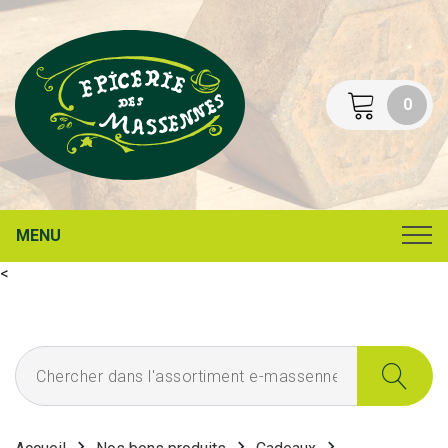
0
MENU
<
Chercher dans l'assortiment e-massennes