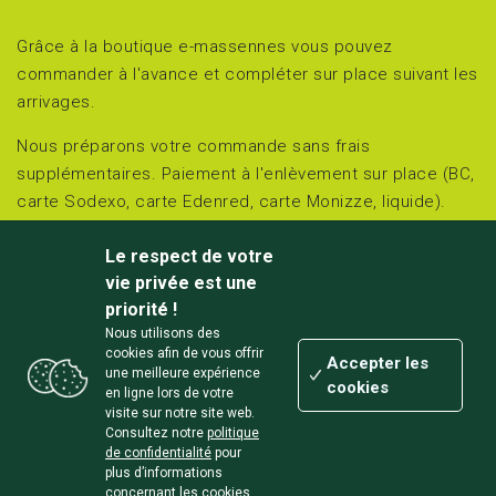
Grâce à la boutique e-massennes vous pouvez
commander à l'avance et compléter sur place suivant les
arrivages.
Nous préparons votre commande sans frais
supplémentaires. Paiement à l'enlèvement sur place (BC,
carte Sodexo, carte Edenred, carte Monizze, liquide).
Retirez et réglez sur place le jour choisi :
Le respect de votre
jeudi et vendredi de 15h00 à 18h00 et
vie privée est une
samedi de 10h00 à 18h00.
priorité !
Nous utilisons des
Chemin des Massennes 3 à Awagne (Lisogne/Dinant)
cookies afin de vous offrir
Accepter les
une meilleure expérience
cookies
en ligne lors de votre
visite sur notre site web.
Consultez notre
politique
de confidentialité
pour
Un
site Zéro carbone
conçu et développé localement par
plus d’informations
Mungo Graphic
concernant les cookies
&
DS Développement
-
Mentions légales