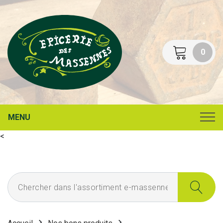
0
MENU
<
Chercher dans l'assortiment e-massennes