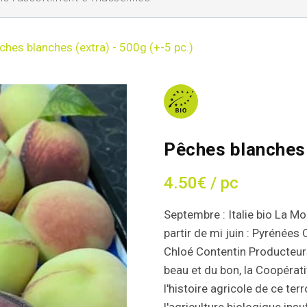
ches blanches (extra) - 500g (+-5 pc.)
Pêches blanches 
4.50€ / pc
Septembre : Italie bio La Mo
partir de mi juin : Pyrénées 
Chloé Contentin Producteur
beau et du bon, la Coopérat
l'histoire agricole de ce ter