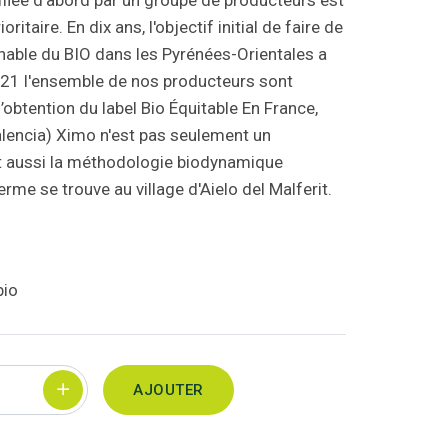
ufflée d'abord par un groupe de producteurs est
itaire. En dix ans, l'objectif initial de faire de
nable du BIO dans les Pyrénées-Orientales a
021 l'ensemble de nos producteurs sont
’obtention du label Bio Équitable En France,
(Valencia) Ximo n'est pas seulement un
uit aussi la méthodologie biodynamique
erme se trouve au village d'Aielo del Malferit.
bio
AJOUTER