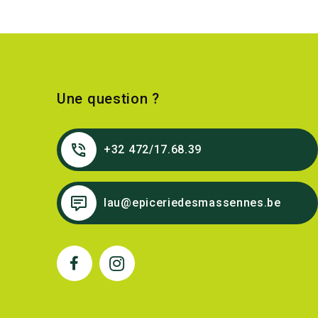
Une question ?
+32 472/17.68.39
lau@epiceriedesmassennes.be