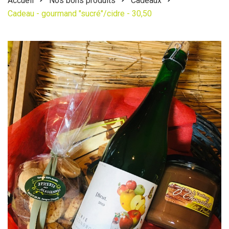
Accueil
Nos bons produits
Cadeaux
Cadeau - gourmand "sucré"/cidre - 30,50