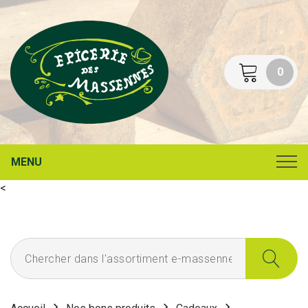
0
MENU
<
Chercher dans l'assortiment e-massennes