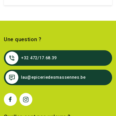
Une question ?
+32 472/17.68.39
lau@epiceriedesmassennes.be