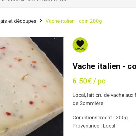
ais et découpes
Vache italien - coin 200g
Vache italien - c
6.50€ / pc
Local, lait cru de vache au
de Sommière
Conditionnement : 200g
Provenance : Local