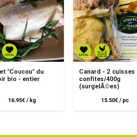
et "Coucou" du
Canard - 2 cuisses
ir bio - entier
confites/400g
(surgelÃ©es)
16.95€ / kg
15.50€ / pc