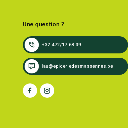
Une question ?
+32 472/17.68.39
lau@epiceriedesmassennes.be