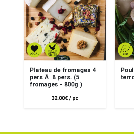
Plateau de fromages 4
Poul
pers Ã 8 pers. (5
terro
fromages - 800g )
32.00€ / pc