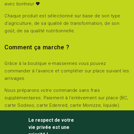
avec bonheur
Chaque produit est sélectionné sur base de son type
d'agriculture, de sa qualité de transformation, de son
goût, de sa qualité nutritionnelle.
Comment ça marche ?
Grâce à la boutique e-massennes vous pouvez
commander à l'avance et compléter sur place suivant les
arrivages.
Nous préparons votre commande sans frais
supplémentaires. Paiement à l'enlèvement sur place (BC,
carte Sodexo, carte Edenred, carte Monizze, liquide).
Retirez et réglez sur place le jour choisi :
Le respect de votre
jeudi et vendredi de 15h00 à 18h00 et
vie privée est une
samedi de 10h00 à 18h00.