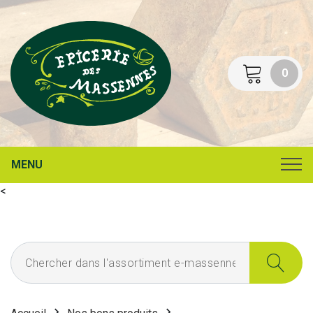
0
MENU
<
Chercher dans l'assortiment e-massennes