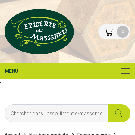
0
MENU
<
Chercher dans l'assortiment e-massennes