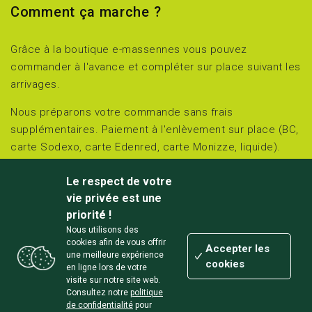
Comment ça marche ?
Grâce à la boutique e-massennes vous pouvez
commander à l'avance et compléter sur place suivant les
arrivages.
Nous préparons votre commande sans frais
supplémentaires. Paiement à l'enlèvement sur place (BC,
carte Sodexo, carte Edenred, carte Monizze, liquide).
Retirez et réglez sur place le jour choisi :
Le respect de votre
jeudi et vendredi de 15h00 à 18h00 et
vie privée est une
samedi de 10h00 à 18h00.
priorité !
Nous utilisons des
Chemin des Massennes 3 à Awagne (Lisogne/Dinant)
cookies afin de vous offrir
Accepter les
une meilleure expérience
cookies
en ligne lors de votre
visite sur notre site web.
Consultez notre
politique
de confidentialité
pour