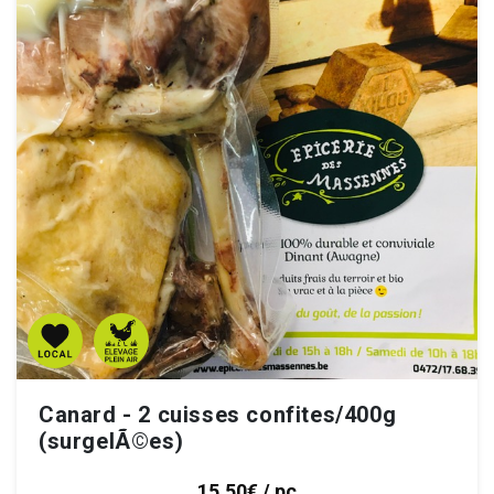
Canard - 2 cuisses confites/400g
(surgelÃ©es)
15.50€ / pc