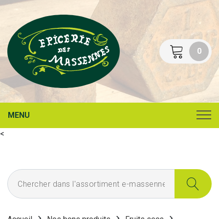
0
MENU
<
Chercher dans l'assortiment e-massennes