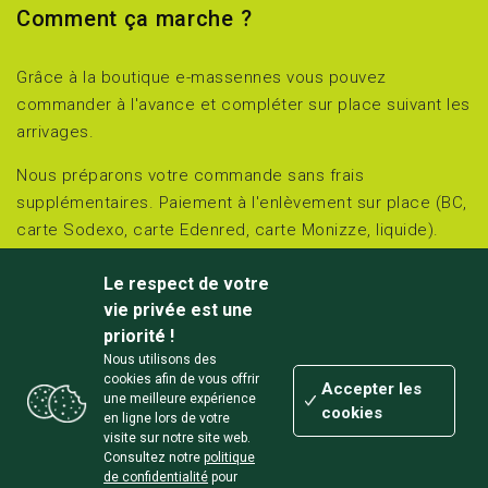
Comment ça marche ?
Grâce à la boutique e-massennes vous pouvez
commander à l'avance et compléter sur place suivant les
arrivages.
Nous préparons votre commande sans frais
supplémentaires. Paiement à l'enlèvement sur place (BC,
carte Sodexo, carte Edenred, carte Monizze, liquide).
Retirez et réglez sur place le jour choisi :
Le respect de votre
jeudi et vendredi de 15h00 à 18h00 et
vie privée est une
samedi de 10h00 à 18h00.
priorité !
Nous utilisons des
Chemin des Massennes 3 à Awagne (Lisogne/Dinant)
cookies afin de vous offrir
Accepter les
une meilleure expérience
cookies
en ligne lors de votre
visite sur notre site web.
Consultez notre
politique
de confidentialité
pour