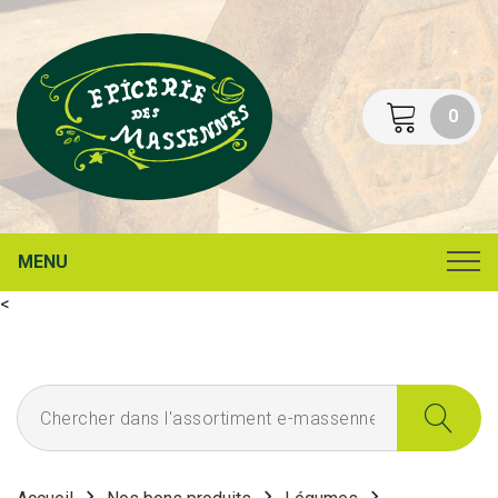
0
MENU
<
Chercher dans l'assortiment e-massennes