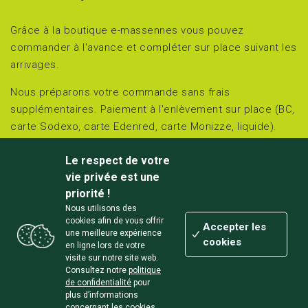
Grâce à la boutique e-massennes vous pouvez
commander à l'avance et compléter sur place suivant les
arrivages.
Nous préparons votre commande sans frais
supplémentaires. Paiement à l'enlèvement sur place (BC,
carte Sodexo, carte Edenred, carte Monizze, liquide).
Retirez et réglez sur place le jour choisi :
Le respect de votre
jeudi et vendredi de 15h00 à 18h00 et
vie privée est une
samedi de 10h00 à 18h00.
priorité !
Nous utilisons des
Chemin des Massennes 3 à Awagne (Lisogne/Dinant)
cookies afin de vous offrir
Accepter les
une meilleure expérience
cookies
en ligne lors de votre
visite sur notre site web.
Consultez notre
politique
de confidentialité
pour
Un
site Zéro carbone
conçu et développé localement par
plus d’informations
concernant les cookies