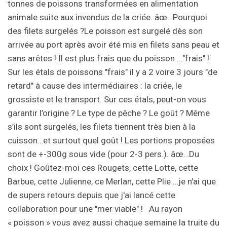
tonnes de poissons transformées en alimentation
animale suite aux invendus de la criée. âœ…Pourquoi
des filets surgelés ?Le poisson est surgelé dès son
arrivée au port après avoir été mis en filets sans peau et
sans arêtes ! Il est plus frais que du poisson ..."frais" !
Sur les étals de poissons "frais" il y a 2 voire 3 jours "de
retard" à cause des intermédiaires : la criée, le
grossiste et le transport. Sur ces étals, peut-on vous
garantir l’origine ? Le type de pêche ? Le goût ? Même
s’ils sont surgelés, les filets tiennent très bien à la
cuisson…et surtout quel goût ! Les portions proposées
sont de +-300g sous vide (pour 2-3 pers.). âœ…Du
choix ! Goûtez-moi ces Rougets, cette Lotte, cette
Barbue, cette Julienne, ce Merlan, cette Plie …je n'ai que
de supers retours depuis que j'ai lancé cette
collaboration pour une "mer viable" ! Au rayon
« poisson » vous avez aussi chaque semaine la truite du