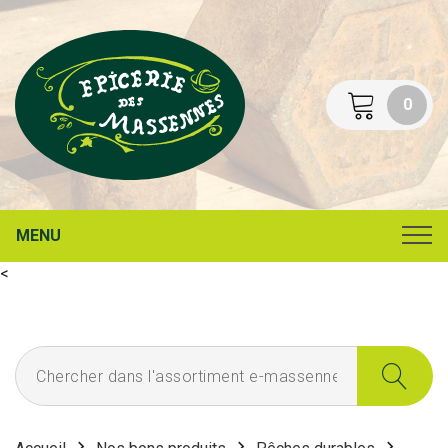
0
MENU
<
Chercher dans l'assortiment e-massennes